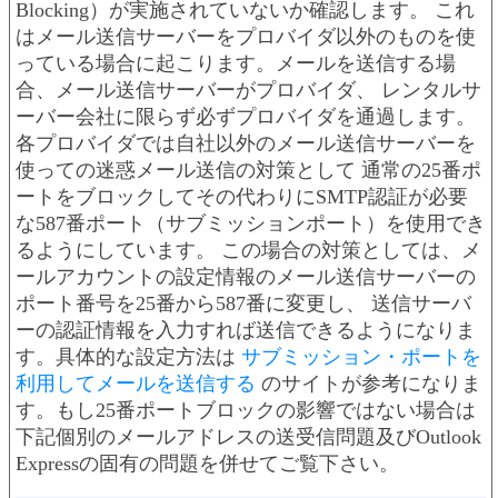
Blocking）が実施されていないか確認します。 これ
はメール送信サーバーをプロバイダ以外のものを使
っている場合に起こります。メールを送信する場
合、メール送信サーバーがプロバイダ、 レンタルサ
ーバー会社に限らず必ずプロバイダを通過します。
各プロバイダでは自社以外のメール送信サーバーを
使っての迷惑メール送信の対策として 通常の25番ポ
ートをブロックしてその代わりにSMTP認証が必要
な587番ポート（サブミッションポート）を使用でき
るようにしています。 この場合の対策としては、メ
ールアカウントの設定情報のメール送信サーバーの
ポート番号を25番から587番に変更し、 送信サーバ
ーの認証情報を入力すれば送信できるようになりま
す。具体的な設定方法は
サブミッション・ポートを
利用してメールを送信する
のサイトが参考になりま
す。もし25番ポートブロックの影響ではない場合は
下記個別のメールアドレスの送受信問題及びOutlook
Expressの固有の問題を併せてご覧下さい。